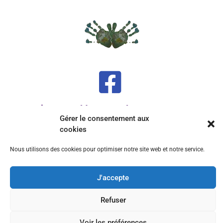
Aujourd'hui et deux mains
Gérer le consentement aux
cookies
06.36.65.34.45
Nous utilisons des cookies pour optimiser notre site web et notre service.
Contactez-moi
J'accepte
Vie Privée
Refuser
Mentions Légales
Voir les préférences