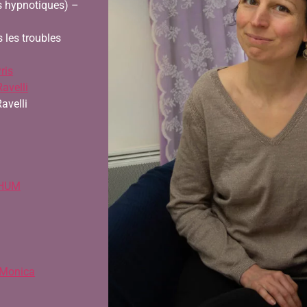
ls hypnotiques) –
 les troubles
ris
avelli
avelli
HUM
Monica