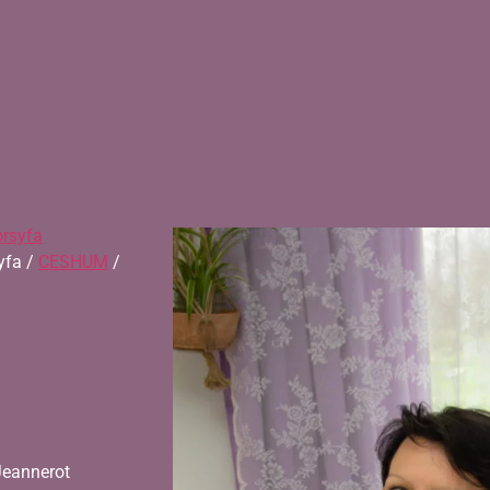
orsyfa
yfa /
CESHUM
/
Jeannerot