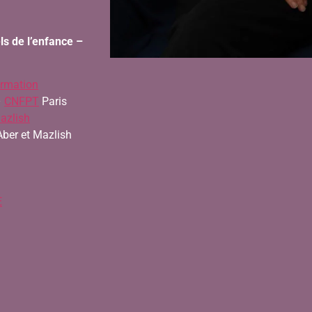
ls de l’enfance –
rmation
–
CNFPT
Paris
azlish
FAber et Mazlish
E