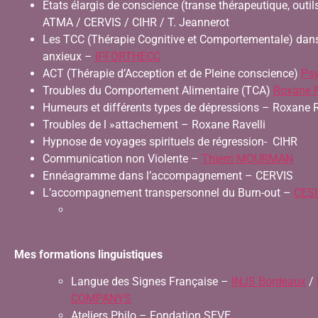
Etats élargis de conscience (transe thérapeutique, outi
ATMA / CERVIS / CIHR / T. Jeannerot
Les TCC (Thérapie Cognitive et Comportementale) dans
anxieux –
IFFORTHECC
ACT (Thérapie d’Acception et de Pleine conscience)
Psy
Troubles du Comportement Alimentaire (TCA)
Roxane R
Humeurs et différents types de dépressions – Roxane R
Troubles de l »attachement – Roxane Ravelli
Hypnose de voyages spirituels de régression- CIHR
Communication non Violente –
Thierri MOURMAN
Ennéagramme dans l’accompagnement – CERVIS
L’accompagnement transpersonnel du Burn-out –
CES
Mes formations linguistiques
Langue des Signes Française –
INJS Bordeaux
/
COMPANYS
Ateliers Philo – Fondation SEVE