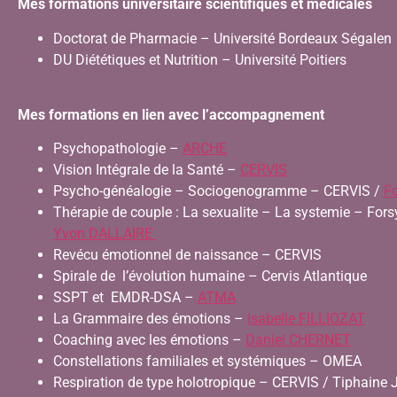
Mes formations universitaire scientifiques et médicales
Doctorat de Pharmacie – Université Bordeaux Ségalen
DU Diététiques et Nutrition – Université Poitiers
Mes formations en lien avec l’accompagnement
Psychopathologie –
ARCHE
Vision Intégrale de la Santé –
CERVIS
Psycho-généalogie – Sociogenogramme – CERVIS /
F
Thérapie de couple : La sexualite – La systemie – Fors
Yvon DALLAIRE
Revécu émotionnel de naissance – CERVIS
Spirale de l’évolution humaine – Cervis Atlantique
SSPT et EMDR-DSA –
ATMA
La Grammaire des émotions –
Isabelle FILLIOZAT
Coaching avec les émotions –
Daniel CHERNET
Constellations familiales et systémiques – OMEA
Respiration de type holotropique – CERVIS / Tiphaine 